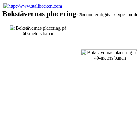
Bokstävernas placering
<%counter digits=5 type=hid